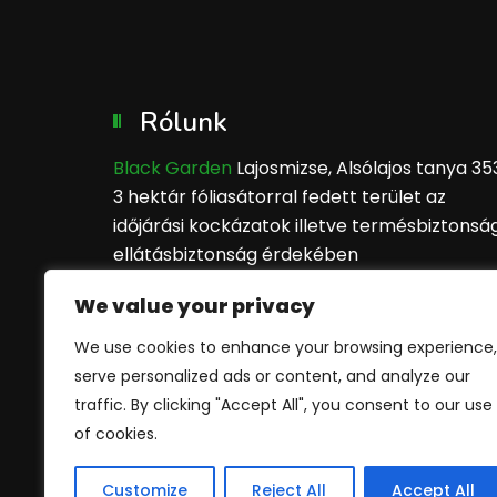
Rólunk
Black Garden
Lajosmizse, Alsólajos tanya 35
3 hektár fóliasátorral fedett terület az
időjárási kockázatok illetve termésbiztonság
ellátásbiztonság érdekében
We value your privacy
Vásárlói tapasztalatok
alapján:
We use cookies to enhance your browsing experience,
serve personalized ads or content, and analyze our
traffic. By clicking "Accept All", you consent to our use
of cookies.
Customize
Reject All
Accept All