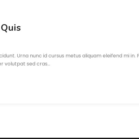
 Quis
cidunt. Urna nunc id cursus metus aliquam eleifend mi in. F
ber volutpat sed cras…