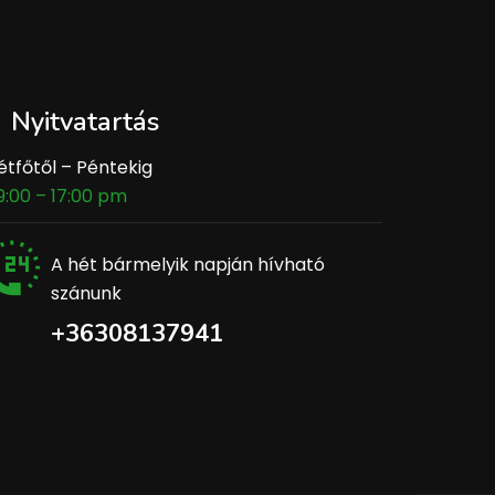
Nyitvatartás
étfőtől – Péntekig
9:00 – 17:00 pm
A hét bármelyik napján hívható
szánunk
+36308137941