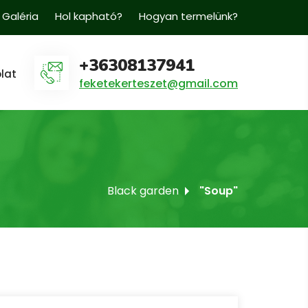
Galéria
Hol kapható?
Hogyan termelünk?
+36308137941
lat
feketekerteszet@gmail.com
Black garden
"Soup"