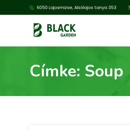
6050 Lajosmizse, Alsólajos tanya 353
Címke:
Soup